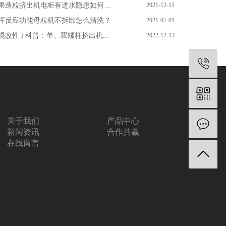
果造粒挤出机电柜有进水隐患如何处理...
2021-12-15
挥反应功能母粒机不拆卸怎么清洗？
2021-07-01
混改性 l 科普：单、双螺杆挤出机...
2022-12-13
1
关于我们
产品中心
新闻资讯
合作共赢
在线留言