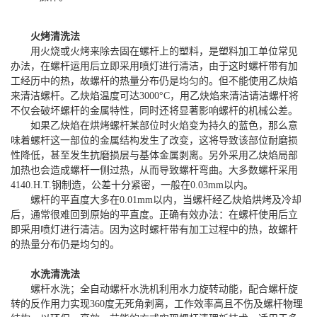
火烤清洗法
用火烧或火烤来除去固在螺杆上的塑料，是塑料加工单位常见
办法，在螺杆运用后立即采用喷灯进行清洁，由于这时螺杆带有加
工经历中的热，故螺杆的热量分布仍是均匀的。但不能使用乙炔焰
来清洁螺杆。乙炔焰温度可达3000°C，用乙炔焰来清洁请洁螺杆将
不仅会破坏螺杆的金属特性，同时还将显著影响螺杆的机械公差。
如果乙炔焰在烘烤螺杆某部位时火焰变为持久的蓝色，那么意
味着螺杆这一部位的金属结构发生了改变，这将导致该部位耐磨损
性降低，甚至发生抗磨损层与基体金属剥离。另外采用乙炔焰局部
加热也会造成螺杆一侧过热，从而导致螺杆弯曲。大多数螺杆采用
4140.H.T.钢制造，公差十分紧密，一般在0.03mm以内。
螺杆的平直度大多在0.01mm以内，当螺杆经乙炔焰烘烤及冷却
后，通常很难回到原始的平直度。正确有效办法：在螺杆使用后立
即采用喷灯进行清洁。因为这时螺杆带有加工过程中的热，故螺杆
的热量分布仍是均匀的。
水洗清洗法
螺杆水洗；全自动螺杆水洗机利用水力旋转动能，配合螺杆旋
转的反作用力实现360度无死角剥离，工作效率高且不伤及螺杆物理