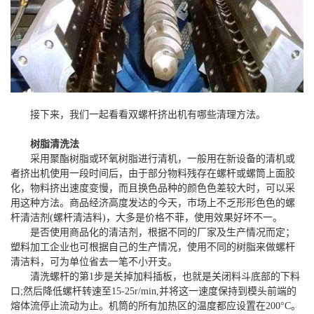
接下来，我们一起看看双螺杆挤出机有哪些清理方法。
树脂清洗法
采用聚酯树脂或环氧树脂进行清机，一般用在新设备的清机或
者挤出机使用一段时间后，由于部分物料残存在螺杆或螺筒上面胶
化，物料挤出速度变慢，而且换色品种的颜色色差较大时，可以采
用这种方法。商品经济高度发达的今天，市场上不乏形形色色的螺
杆清洁剂(螺杆清洁料)，大多是价格不菲，使用效果好坏不一。
是否使用商品化的清洁剂，根据不同的厂家及生产情况而定；
塑料加工企业也可根据自己的生产情况，使用不同的树脂来做螺杆
清洁料，可为单位省去一笔不小开支。
清洗螺杆的第1步是关掉加料插板，也就是关闭料斗底部的下料
口;然后降低螺杆转速至15-25r/min,并将这一速度保持到模头前端的
熔体流停止流动为止。机筒的所有加热区的温度都应设置在200°C。