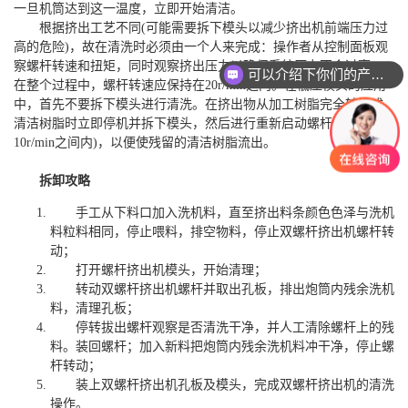
一旦机筒达到这一温度，立即开始清洁。
根据挤出工艺不同(可能需要拆下模头以减少挤出机前端压力过
高的危险)，故在清洗时必须由一个人来完成：操作者从控制面板观
察螺杆转速和扭矩，同时观察挤出压力以确保系统压力不会过高。
可以介绍下你们的产品么？
在整个过程中，螺杆转速应保持在20r/min之内。在低压模头的应用
中，首先不要拆下模头进行清洗。在挤出物从加工树脂完全转换成
清洁树脂时立即停机并拆下模头，然后进行重新启动螺杆(转速在
10r/min之间内)，以便使残留的清洁树脂流出。
拆卸攻略
手工从下料口加入洗机料，直至挤出料条颜色色泽与洗机
料粒料相同，停止喂料，排空物料，停止双螺杆挤出机螺杆转
动；
打开螺杆挤出机模头，开始清理；
转动双螺杆挤出机螺杆并取出孔板，排出炮筒内残余洗机
料，清理孔板；
停转拔出螺杆观察是否清洗干净，并人工清除螺杆上的残
料。装回螺杆；加入新料把炮筒内残余洗机料冲干净，停止螺
杆转动；
装上双螺杆挤出机孔板及模头，完成双螺杆挤出机的清洗
操作。